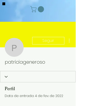
Mais ações
Seguir
patriciageneroso
patriciageneroso
Perfil
Data de entrada: 4 de fev. de 2022