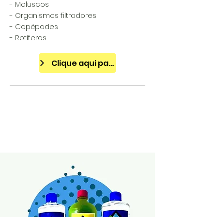
- Moluscos
- Organismos filtradores
- Copépodes
- Rotíferos
Clique aqui para acessar a loja